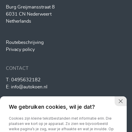
Burg Greijmansstraat 8
6031 CN Nederweert
Netherlands
Routebeschrijving
Privacy policy
CONTACT
T:
0495632182
E:
info@autokoen.nl
We gebruiken cookies, wil je dat?
Cookies zijn kleine tekstbestanden met informatie erin. Die
plaatsen we kort op je apparaat. Zo zien we bijvoorbeeld
welke pagina’s je zag, waar je afhaakte en wat je invulde. Op